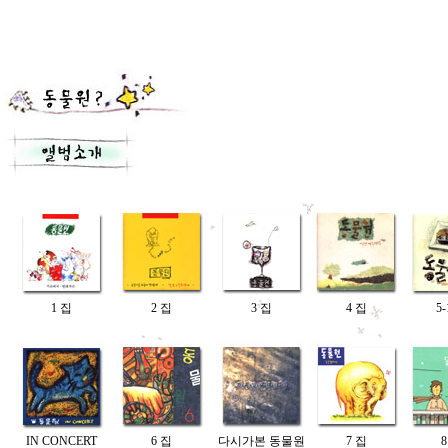
1 집
2 집
3 집
4 집
5
IN CONCERT
6 집
다시가본 동물원
7 집
8