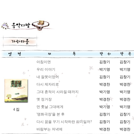
아침이면
김창기
김창기
우리 이야기
박기영
박기영
내 잘못이었어
김창기
김창기
다시 제자리로
박경찬
박경찬
그대 흔적이 사라질 때까지
박기영
박기영
옛 정거장
박경찬
박경찬
먼 훗날 그대에게
박기영
박기영
4 집
'명화극장'을 본 후
김창기
김창기
다시 꿈을 꾸기 시작하란 의미일까?
김창기
김창기
바람부는 저녁에
박경찬
박경찬