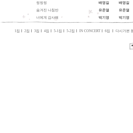
씽씽씽
배영길
배영길
숨겨진 나침반
유준열
유준열
너에게 감사해
박기영
박기영
1집
ㅣ
2집
ㅣ
3집
ㅣ
4집
ㅣ
5-1집
ㅣ
5-2집
ㅣ
IN CONCERT
ㅣ
6집
ㅣ
다시가본 