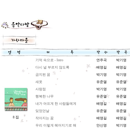
기억 속으로 - Intro
연주곡
박기영
다시 널 부르지 않도록
배영길
배영길
금지된 꿈
박기영
박기영
새옷
유준열
유준열
사랑점
박기영
박기영
행복한 나무
유준열
유준열
내가 아프게 한 사람들에게
배영길
배영길
잊었던날
유준열
유준열
8 집
작아지는 꿈
배영길
배영길
우리 이렇게 헤어지기로 해
안신영
박기영